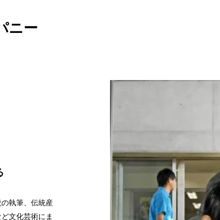
パニー
る
説の執筆、伝統産
など文化芸術にま