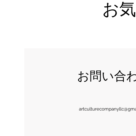
お
お問い合
artculturecompanyllc@gma